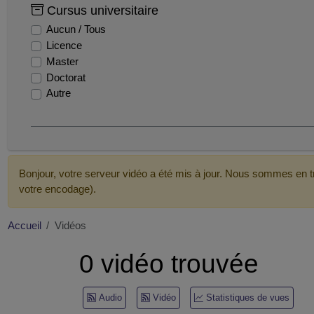
Cursus universitaire
cpp
Aucun / Tous
dsim
Licence
gricad
Master
inp'clusion
Doctorat
iut1
Autre
lig
mathematiques
mooc
prepa des inp
prepa inp
Bonjour, votre serveur vidéo a été mis à jour. Nous sommes en tr
punchy
votre encodage).
recherche
Accueil
Vidéos
0 vidéo trouvée
Audio
Vidéo
Statistiques de vues