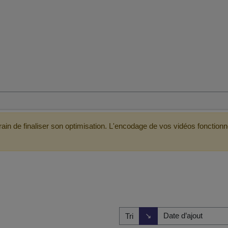
ain de finaliser son optimisation. L'encodage de vos vidéos fonctionn
Direction de tri
↘
Tri