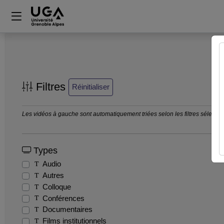
Filtres
Réinitialiser
Les vidéos à gauche sont automatiquement triées selon les filtres sélection
Types
Audio
Autres
Colloque
Conférences
Documentaires
Films institutionnels