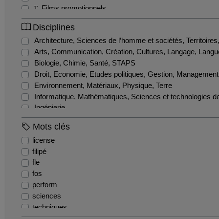
Films promotionnels
Interview
Disciplines
Production étudiante
Architecture, Sciences de l’homme et sociétés, Territoire
Relation presse
Arts, Communication, Création, Cultures, Langage, Langu
Supports pédagogiques
Biologie, Chimie, Santé, STAPS
Tutoriels
Droit, Economie, Etudes politiques, Gestion, Management
Environnement, Matériaux, Physique, Terre
Informatique, Mathématiques, Sciences et technologies de 
Ingénierie
Métiers de la formation et de l'enseignement
Mots clés
license
filipé
fle
fos
perform
sciences
techniques
anglais