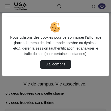
Rechercher un média sur POD
Accueil
Vie étudiante
Vie étudiante
Nous utilisons des cookies pour personnaliser l’affichage
Statistiques de vues
(barre de menu de droite, mode sombre ou dyslexie
Vidéo
Audio
etc.), gérer la session (authentification) et analyser le
trafic du site (pour certaines instances).
J’ai compris
Services aux étudiants (santé, culture). Vie
pratique. Sports.
Vie de campus. Vie associative.
6 vidéos trouvées dans cette chaine
3 vidéos trouvées sans thème