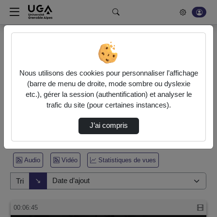
Rechercher un média sur POD
Bonjour, votre serveur vidéo a été mis à jour. Nous sommes
en train de finaliser son optimisation. L'encodage de vos
Nous utilisons des cookies pour personnaliser l’affichage
vidéos fonctionne (ne pas tenir compte du message d'erreur
(barre de menu de droite, mode sombre ou dyslexie
actuel à la fin de votre encodage).
etc.), gérer la session (authentification) et analyser le
trafic du site (pour certaines instances).
Accueil
Vidéos
J’ai compris
1 vidéo trouvée
Audio
Vidéo
Statistiques de vues
Direction de tri
↘
Tri
00:06:45