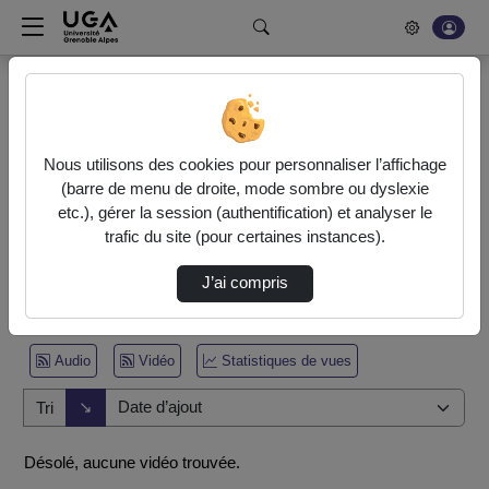
Rechercher un média sur POD
Bonjour, votre serveur vidéo a été mis à jour. Nous sommes
en train de finaliser son optimisation. L'encodage de vos
Nous utilisons des cookies pour personnaliser l’affichage
vidéos fonctionne (ne pas tenir compte du message d'erreur
(barre de menu de droite, mode sombre ou dyslexie
actuel à la fin de votre encodage).
etc.), gérer la session (authentification) et analyser le
trafic du site (pour certaines instances).
Accueil
Vidéos
J’ai compris
0 vidéo trouvée
Audio
Vidéo
Statistiques de vues
Direction de tri
↘
Tri
Désolé, aucune vidéo trouvée.