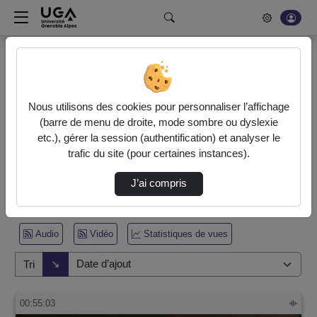
Rechercher un média sur POD
Bonjour, votre serveur vidéo a été mis à jour. Nous sommes
en train de finaliser son optimisation. L'encodage de vos
Nous utilisons des cookies pour personnaliser l’affichage
vidéos fonctionne (ne pas tenir compte du message d'erreur
(barre de menu de droite, mode sombre ou dyslexie
actuel à la fin de votre encodage).
etc.), gérer la session (authentification) et analyser le
trafic du site (pour certaines instances).
Accueil
Vidéos
J’ai compris
2 vidéos trouvées
Audio
Vidéo
Statistiques de vues
Direction de tri
↘
Tri
00:55:03