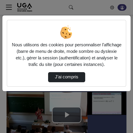
Rechercher un média sur POD
Bonjour, votre serveur vidéo a été mis à jour. Nous sommes
en train de finaliser son optimisation. L'encodage de vos
Nous utilisons des cookies pour personnaliser l’affichage
vidéos fonctionne (ne pas tenir compte du message d'erreur
(barre de menu de droite, mode sombre ou dyslexie
actuel à la fin de votre encodage).
etc.), gérer la session (authentification) et analyser le
trafic du site (pour certaines instances).
Accueil
Vidéos
2026_06_18_14_19_Szymanska
J’ai compris
Lire