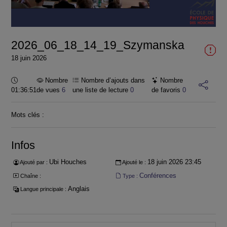
la
vidéo
2026_06_18_14_19_Szymanska
18 juin 2026
Durée :
Nombre
Nombre d’ajouts dans
Nombre
01:36:51
de vues
6
une liste de lecture
0
de favoris
0
Mots clés :
Infos
Ubi Houches
18 juin 2026 23:45
Ajouté par :
Ajouté le :
Conférences
Chaîne :
Type :
Anglais
Langue principale :