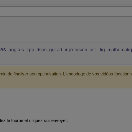
ues
anglais
cpp
dsim
gricad
inp'clusion
iut1
lig
mathemati
ain de finaliser son optimisation. L'encodage de vos vidéos fonctionn
ez le fournir et cliquez sur envoyer.