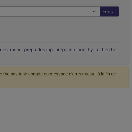
ques
mooc
prepa des inp
prepa inp
punchy
recherche
e (ne pas tenir compte du message d'erreur actuel à la fin de