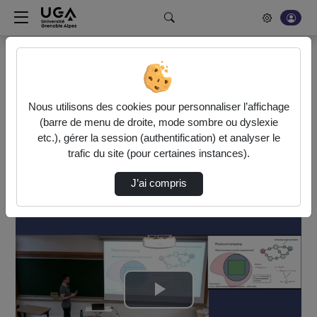
Rechercher un média sur POD
Bonjour, votre serveur vidéo a été mis à jour. Nous sommes
en train de finaliser son optimisation. L'encodage de vos
Nous utilisons des cookies pour personnaliser l’affichage
vidéos fonctionne (ne pas tenir compte du message d'erreur
(barre de menu de droite, mode sombre ou dyslexie
actuel à la fin de votre encodage).
etc.), gérer la session (authentification) et analyser le
trafic du site (pour certaines instances).
Accueil
Vidéos
J’ai compris
2026_01_21_09_45_Thiparat Chotibut, Patryk L…
Lire