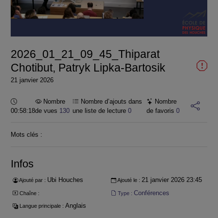
la
vidéo
2026_01_21_09_45_Thiparat
Chotibut, Patryk Lipka-Bartosik
21 janvier 2026
Durée :
Nombre
Nombre d’ajouts dans
Nombre
00:58:18
de vues
130
une liste de lecture
0
de favoris
0
Mots clés :
Infos
Ubi Houches
21 janvier 2026 23:45
Ajouté par :
Ajouté le :
Conférences
Chaîne :
Type :
Anglais
Langue principale :