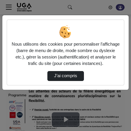
Rechercher un média sur POD
Bonjour, votre serveur vidéo a été mis à jour. Nous sommes
en train de finaliser son optimisation. L'encodage de vos
Nous utilisons des cookies pour personnaliser l’affichage
vidéos fonctionne (ne pas tenir compte du message d'erreur
(barre de menu de droite, mode sombre ou dyslexie
actuel à la fin de votre encodage).
etc.), gérer la session (authentification) et analyser le
trafic du site (pour certaines instances).
Accueil
Vidéos
J’ai compris
JSE 2025 - Journée 3 - Table ronde - Les at…
Lire