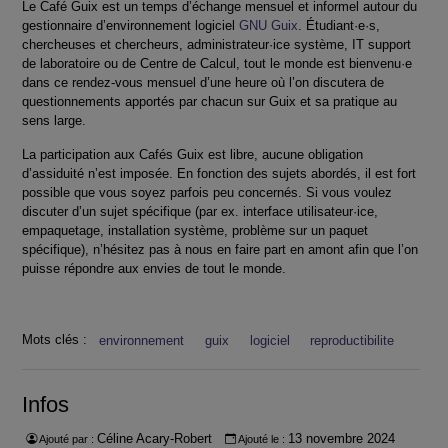
Le Café Guix est un temps d’échange mensuel et informel autour du
gestionnaire d’environnement logiciel
GNU Guix
. Étudiant·e·s,
chercheuses et chercheurs, administrateur·ice système, IT support
de laboratoire ou de Centre de Calcul, tout le monde est bienvenu·e
dans ce rendez-vous mensuel d’une heure où l’on discutera de
questionnements apportés par chacun sur Guix et sa pratique au
sens large.
La participation aux Cafés Guix est libre, aucune obligation
d’assiduité n’est imposée. En fonction des sujets abordés, il est fort
possible que vous soyez parfois peu concernés. Si vous voulez
discuter d’un sujet spécifique (par ex. interface utilisateur·ice,
empaquetage, installation système, problème sur un paquet
spécifique), n’hésitez pas à nous en faire part en amont afin que l’on
puisse répondre aux envies de tout le monde.
Mots clés :
environnement
guix
logiciel
reproductibilite
Infos
Céline Acary-Robert
13 novembre 2024
Ajouté par :
Ajouté le :