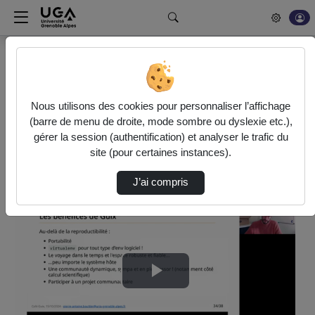
Rechercher un média sur POD
Bonjour, votre serveur vidéo a été mis à jour. Nous
sommes en train de finaliser son optimisation. L'encodage
Nous utilisons des cookies pour personnaliser l’affichage
de vos vidéos fonctionne (ne pas tenir compte du message
(barre de menu de droite, mode sombre ou dyslexie etc.),
d'erreur actuel à la fin de votre encodage).
gérer la session (authentification) et analyser le trafic du
site (pour certaines instances).
Accueil
Vidéos
Cafe_Guix_15_10_2024_PAB_Intro.mp4
J’ai compris
Lire