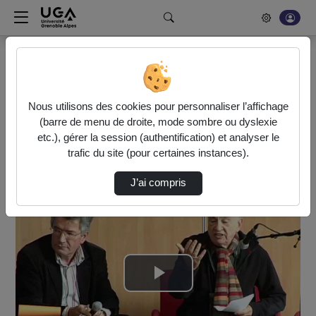
Rechercher un média sur POD
Bonjour, votre serveur vidéo a été mis à jour. Nous sommes
en train de finaliser son optimisation. L'encodage de vos
Nous utilisons des cookies pour personnaliser l’affichage
vidéos fonctionne (ne pas tenir compte du message d'erreur
(barre de menu de droite, mode sombre ou dyslexie
actuel à la fin de votre encodage).
etc.), gérer la session (authentification) et analyser le
trafic du site (pour certaines instances).
Accueil
Vidéos
La Méthode, un cycle de pensée
J’ai compris
Lire