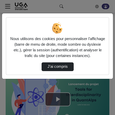
Rechercher un média sur POD
Bonjour, votre serveur vidéo a été mis à jour. Nous sommes
en train de finaliser son optimisation. L'encodage de vos
Nous utilisons des cookies pour personnaliser l’affichage
vidéos fonctionne (ne pas tenir compte du message d'erreur
(barre de menu de droite, mode sombre ou dyslexie
actuel à la fin de votre encodage).
etc.), gérer la session (authentification) et analyser le
trafic du site (pour certaines instances).
Accueil
Vidéos
Lancement TIQuA Pt. 2.mp4
J’ai compris
Lire