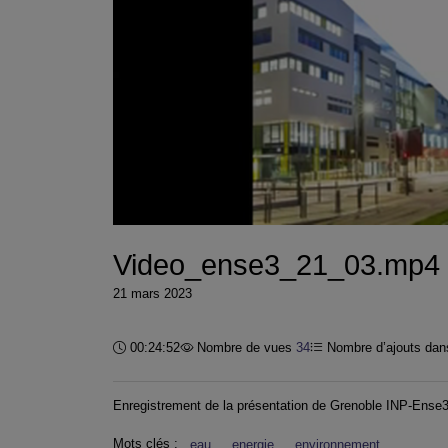
Video_ense3_21_03.mp4
21 mars 2023
Durée :
00:24:52
Nombre de vues
34
Nombre d’ajouts dans
Enregistrement de la présentation de Grenoble INP-Ense
Mots clés :
eau
energie
environnement