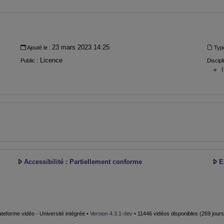
23 mars 2023 14:25
Ajouté le :
Typ
Licence
Public :
Discipl
Accessibilité : Partiellement conforme
E
teforme vidéo - Université intégrée •
Version 4.3.1-dev
• 11446 vidéos disponibles (269 jours