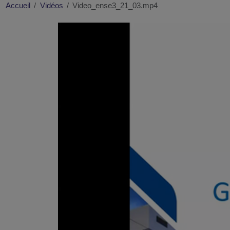
Accueil
Vidéos
Video_ense3_21_03.mp4