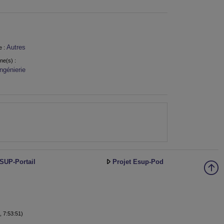
Autres
e :
ine(s) :
Ingénierie
SUP-Portail
Projet Esup-Pod
, 7:53:51)