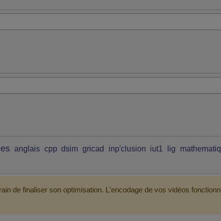
ues
anglais
cpp
dsim
gricad
inp'clusion
iut1
lig
mathemati
ain de finaliser son optimisation. L'encodage de vos vidéos fonctionn