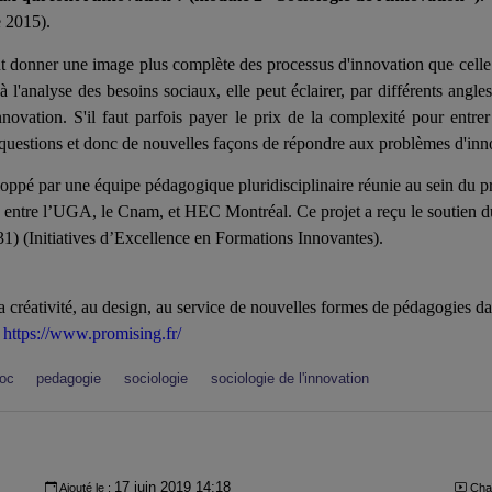
 2015).
nt donner une image plus complète des processus d'innovation que cell
à l'analyse des besoins sociaux, elle peut éclairer, par différents angle
innovation. S'il faut parfois payer le prix de la complexité pour ent
questions et donc de nouvelles façons de répondre aux problèmes d'inn
ppé par une équipe pédagogique pluridisciplinaire réunie au sein du p
n entre l’UGA, le Cnam, et HEC Montréal. Ce projet a reçu le soutien
 (Initiatives d’Excellence en Formations Innovantes).
a créativité, au design, au service de nouvelles formes de pédagogies d
.
https://www.promising.fr/
oc
pedagogie
sociologie
sociologie de l'innovation
17 juin 2019 14:18
Ajouté le :
Cha