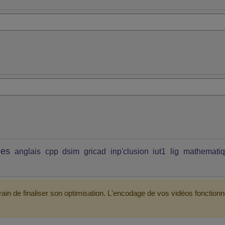
ues
anglais
cpp
dsim
gricad
inp'clusion
iut1
lig
mathemati
ain de finaliser son optimisation. L'encodage de vos vidéos fonctionn