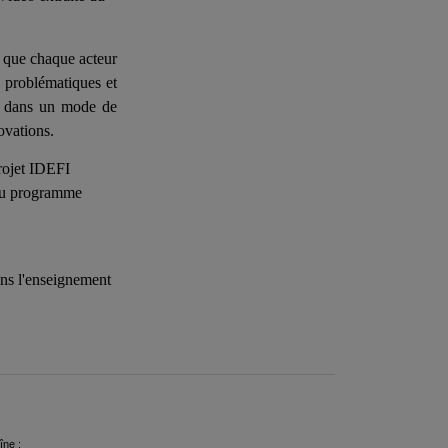
e que chaque acteur
s problématiques et
rer dans un mode de
ovations.
rojet IDEFI
 du programme
ans l'enseignement
îne :