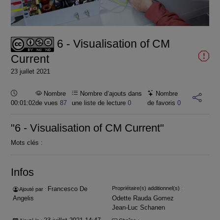
la
vidéo
6 - Visualisation of CM
Current
23 juillet 2021
Durée :
Nombre
Nombre d’ajouts dans
Nombre
00:01:02
de vues
87
une liste de lecture
0
de favoris
0
"6 - Visualisation of CM Current"
Mots clés :
Infos
Francesco De
Propriétaire(s) additionnel(s) :
Ajouté par :
Angelis
Odette Rauda Gomez
Jean-Luc Schanen