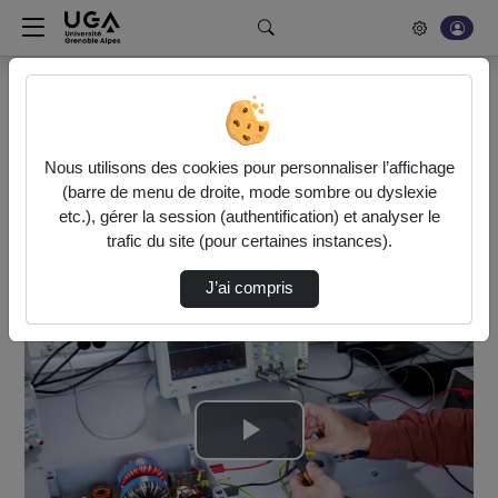
Rechercher un média sur POD
Bonjour, votre serveur vidéo a été mis à jour. Nous sommes
en train de finaliser son optimisation. L'encodage de vos
Nous utilisons des cookies pour personnaliser l’affichage
vidéos fonctionne (ne pas tenir compte du message d'erreur
(barre de menu de droite, mode sombre ou dyslexie
actuel à la fin de votre encodage).
etc.), gérer la session (authentification) et analyser le
trafic du site (pour certaines instances).
Accueil
Vidéos
6 - Visualisation of CM Current
J’ai compris
Lire