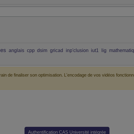
ues
anglais
cpp
dsim
gricad
inp'clusion
iut1
lig
mathemati
ain de finaliser son optimisation. L'encodage de vos vidéos fonctionn
Authentification CAS Université intégrée