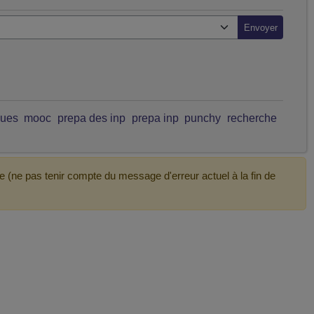
ques
mooc
prepa des inp
prepa inp
punchy
recherche
e (ne pas tenir compte du message d'erreur actuel à la fin de