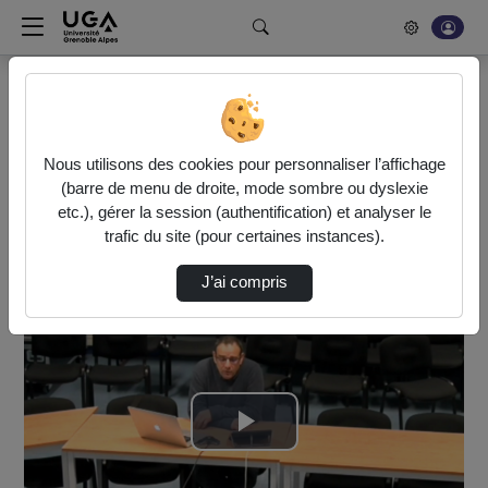
Rechercher un média sur POD
Bonjour, votre serveur vidéo a été mis à jour. Nous sommes
en train de finaliser son optimisation. L'encodage de vos
Nous utilisons des cookies pour personnaliser l’affichage
vidéos fonctionne (ne pas tenir compte du message d'erreur
(barre de menu de droite, mode sombre ou dyslexie
actuel à la fin de votre encodage).
etc.), gérer la session (authentification) et analyser le
trafic du site (pour certaines instances).
Accueil
Vidéos
Les enjeux de l'archivage
J’ai compris
Lire