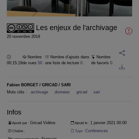
la
vidéo
Les enjeux de l'archivage
20 novembre 2019
Durée :
Nombre
Nombre d’ajouts dans
Nombre
00:15:19
de vues
50
une liste de lecture
0
de favoris
0
Fabien BORGET / GRICAD / SARI
Mots clés :
archivage
donnees
gricad
sari
Infos
Gricad Vidéos
1 janvier 2021 00:00
Ajouté par :
Ajouté le :
Conférences
Chaîne :
Type :
Français