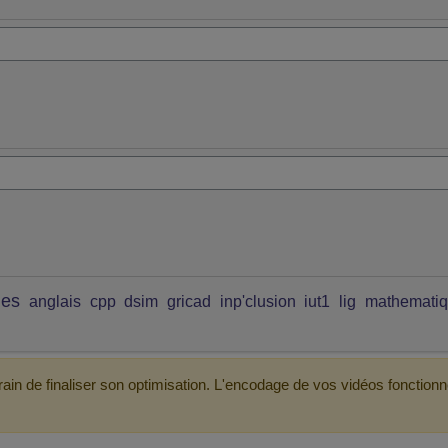
ues
anglais
cpp
dsim
gricad
inp'clusion
iut1
lig
mathemati
ain de finaliser son optimisation. L'encodage de vos vidéos fonctionn