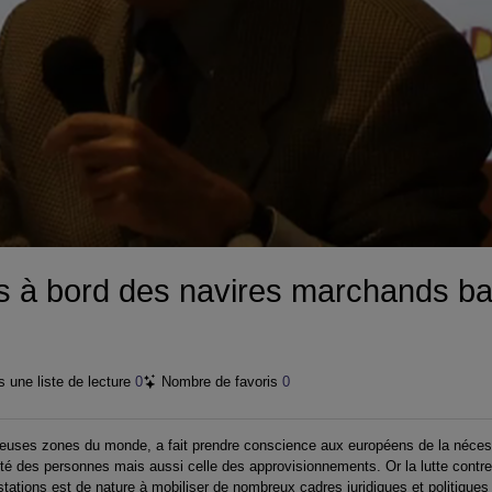
vidéo
s à bord des navires marchands batt
 une liste de lecture
0
Nombre de favoris
0
mbreuses zones du monde, a fait prendre conscience aux européens de la nécess
é des personnes mais aussi celle des approvisionnements. Or la lutte contre l
ations est de nature à mobiliser de nombreux cadres juridiques et politiques 