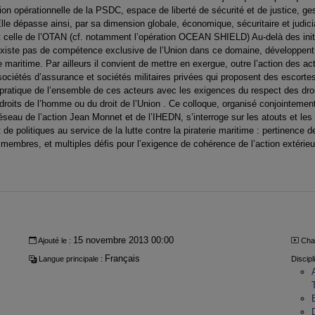
on opérationnelle de la PSDC, espace de liberté de sécurité et de justice, ges
le dépasse ainsi, par sa dimension globale, économique, sécuritaire et judiciai
ont celle de l’OTAN (cf. notamment l’opération OCEAN SHIELD) Au-delà des init
existe pas de compétence exclusive de l’Union dans ce domaine, développent
ie maritime. Par ailleurs il convient de mettre en exergue, outre l’action des ac
sociétés d’assurance et sociétés militaires privées qui proposent des escort
a pratique de l’ensemble de ces acteurs avec les exigences du respect des dr
 droits de l’homme ou du droit de l’Union . Ce colloque, organisé conjointemen
eau de l’action Jean Monnet et de l’IHEDN, s’interroge sur les atouts et les
 politiques au service de la lutte contre la piraterie maritime : pertinence de
membres, et multiples défis pour l’exigence de cohérence de l’action extérieu
15 novembre 2013 00:00
Ajouté le :
Cha
Français
Langue principale :
Discipl