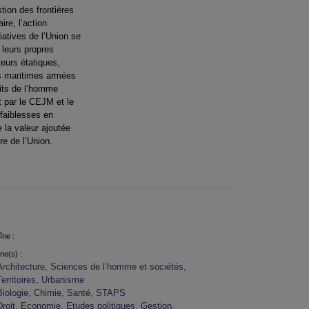
tion des frontières
re, l’action
iatives de l’Union se
 leurs propres
teurs étatiques,
es maritimes armées
oits de l’homme
t par le CEJM et le
 faiblesses en
 la valeur ajoutée
re de l’Union.
îne :
ine(s) :
Architecture, Sciences de l’homme et sociétés,
Territoires, Urbanisme
Biologie, Chimie, Santé, STAPS
Droit, Economie, Etudes politiques, Gestion,