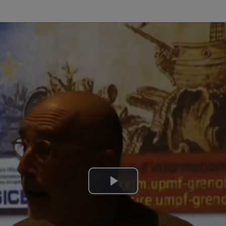
…
Lire
la