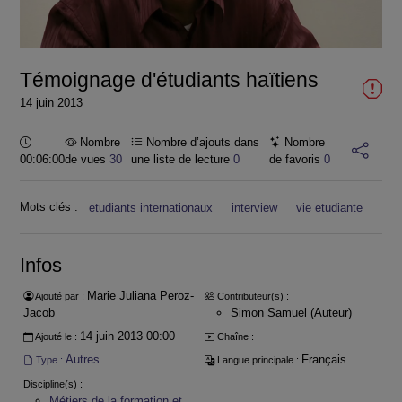
la
vidéo
Témoignage d'étudiants haïtiens
14 juin 2013
Durée :
Nombre
Nombre d’ajouts dans
Nombre
00:06:00
de vues
30
une liste de lecture
0
de favoris
0
Mots clés :
etudiants internationaux
interview
vie etudiante
Infos
Marie Juliana Peroz-
Ajouté par :
Contributeur(s) :
Jacob
Simon Samuel (Auteur)
14 juin 2013 00:00
Ajouté le :
Chaîne :
Autres
Français
Type :
Langue principale :
Discipline(s) :
Métiers de la formation et