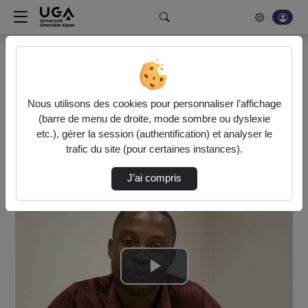
Rechercher un média sur POD
Bonjour, votre serveur vidéo a été mis à jour. Nous sommes
en train de finaliser son optimisation. L'encodage de vos
Nous utilisons des cookies pour personnaliser l’affichage
vidéos fonctionne (ne pas tenir compte du message d'erreur
(barre de menu de droite, mode sombre ou dyslexie
actuel à la fin de votre encodage).
etc.), gérer la session (authentification) et analyser le
trafic du site (pour certaines instances).
Accueil
Vidéos
Témoignage d'étudiants haïtiens
J’ai compris
Lire