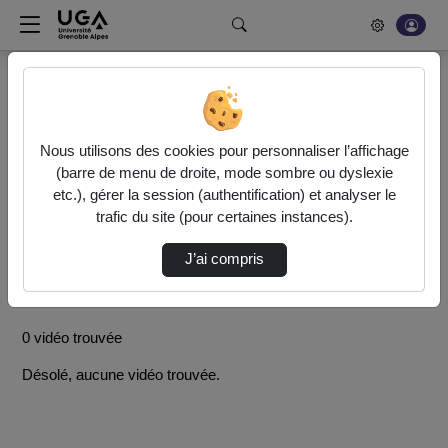
Rechercher un média sur POD
Bonjour, votre serveur vidéo a été mis à jour. Nous sommes
en train de finaliser son optimisation. L'encodage de vos
Nous utilisons des cookies pour personnaliser l’affichage
vidéos fonctionne (ne pas tenir compte du message d'erreur
(barre de menu de droite, mode sombre ou dyslexie
actuel à la fin de votre encodage).
etc.), gérer la session (authentification) et analyser le
trafic du site (pour certaines instances).
Accueil
Rechercher
J’ai compris
Résultats de la recherche
0 vidéo trouvée
Désolé, aucune vidéo trouvée.