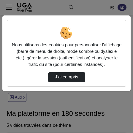
Rechercher un média sur POD
Bonjour, votre serveur vidéo a été mis à jour. Nous sommes
en train de finaliser son optimisation. L'encodage de vos
Nous utilisons des cookies pour personnaliser l’affichage
vidéos fonctionne (ne pas tenir compte du message d'erreur
(barre de menu de droite, mode sombre ou dyslexie
actuel à la fin de votre encodage).
etc.), gérer la session (authentification) et analyser le
trafic du site (pour certaines instances).
Accueil
Recherche
Ma plateforme en 180 secondes
J’ai compris
Recherche
Statistiques de vues
Vidéo
Audio
Ma plateforme en 180 secondes
5 vidéos trouvées dans ce thème