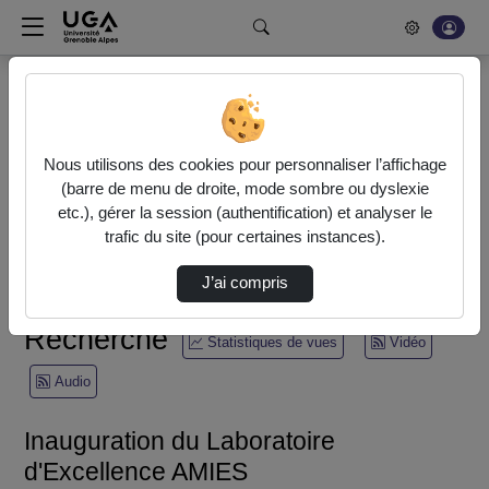
Rechercher un média sur POD
Bonjour, votre serveur vidéo a été mis à jour. Nous sommes
en train de finaliser son optimisation. L'encodage de vos
Nous utilisons des cookies pour personnaliser l’affichage
vidéos fonctionne (ne pas tenir compte du message d'erreur
(barre de menu de droite, mode sombre ou dyslexie
actuel à la fin de votre encodage).
etc.), gérer la session (authentification) et analyser le
trafic du site (pour certaines instances).
Accueil
Recherche
J’ai compris
Inauguration du Laboratoire d'Excellence AMIES
Recherche
Statistiques de vues
Vidéo
Audio
Inauguration du Laboratoire
d'Excellence AMIES