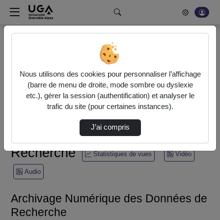
Rechercher un média sur POD
Bonjour, votre serveur vidéo a été mis à jour. Nous sommes
en train de finaliser son optimisation. L'encodage de vos
Nous utilisons des cookies pour personnaliser l’affichage
vidéos fonctionne (ne pas tenir compte du message d'erreur
(barre de menu de droite, mode sombre ou dyslexie
actuel à la fin de votre encodage).
etc.), gérer la session (authentification) et analyser le
trafic du site (pour certaines instances).
Accueil
Recherche
J’ai compris
Archivage Numérique des Données de Recherche
Recherche
Statistiques de vues
Vidéo
Audio
Archivage Numérique des Données de
Recherche