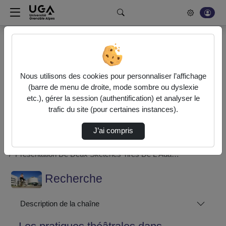
Rechercher un média sur POD
Bonjour, votre serveur vidéo a été mis à jour. Nous sommes
en train de finaliser son optimisation. L'encodage de vos
Nous utilisons des cookies pour personnaliser l’affichage
vidéos fonctionne (ne pas tenir compte du message d'erreur
(barre de menu de droite, mode sombre ou dyslexie
actuel à la fin de votre encodage).
etc.), gérer la session (authentification) et analyser le
trafic du site (pour certaines instances).
Accueil
Recherche
J’ai compris
Les pratiques théâtrales dans l'apprentissage des langues à
l'Université
Présentation De Deux Sketches Tirés De L'Ada…
Recherche
Description de la chaîne