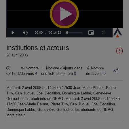
Temps
00:00
/
Durée
02:16:32
Chargé
:
Lecture
Sourdine
Image
Plein
1.64%
dans
écran
l'image
actuel
Institutions et acteurs
28 avril 2008
Durée :
Nombre
Nombre d’ajouts dans
Nombre
02:16:32
de vues
4
une liste de lecture
0
de favoris
0
Mercerdi 2 avril 2008 de 14h30 à 17h30 Jean-Marie Pernot, Pierre
Tilly, Guy Juquel, Joël Decaillon, Dominique Labbé, Geneviève
Genicot et les étudiants de l'IEPG. Mercerdi 2 avril 2008 de 14h30 à
17h30 Jean-Marie Pernot, Pierre Tilly, Guy Juquel, Joël Decaillon,
Dominique Labbé, Geneviève Genicot et les étudiants de l'IEPG.
Mots clés :