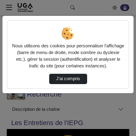
Rechercher un média sur POD
Bonjour, votre serveur vidéo a été mis à jour. Nous sommes
en train de finaliser son optimisation. L'encodage de vos
Nous utilisons des cookies pour personnaliser l’affichage
vidéos fonctionne (ne pas tenir compte du message d'erreur
(barre de menu de droite, mode sombre ou dyslexie
actuel à la fin de votre encodage).
etc.), gérer la session (authentification) et analyser le
trafic du site (pour certaines instances).
Accueil
Recherche
Les Entretiens de l'IEPG
J’ai compris
Institutions Et Acteurs
Recherche
Description de la chaîne
Les Entretiens de l'IEPG