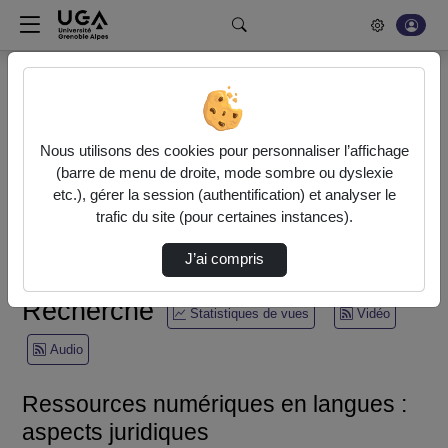
Rechercher un média sur POD
Bonjour, votre serveur vidéo a été mis à jour. Nous sommes
en train de finaliser son optimisation. L'encodage de vos
Nous utilisons des cookies pour personnaliser l’affichage
vidéos fonctionne (ne pas tenir compte du message d'erreur
(barre de menu de droite, mode sombre ou dyslexie
actuel à la fin de votre encodage).
etc.), gérer la session (authentification) et analyser le
trafic du site (pour certaines instances).
Accueil
Recherche
J’ai compris
Ressources numériques en langues : aspects juridiques
Recherche
Statistiques de vues
Vidéo
Audio
Ressources numériques en langues :
aspects juridiques