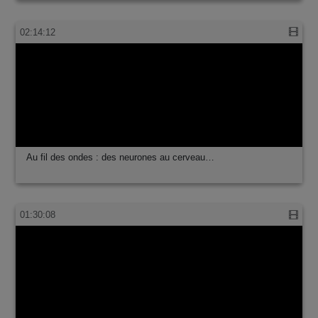
Soyez les prochains X-men : découvrez les …
02:14:12