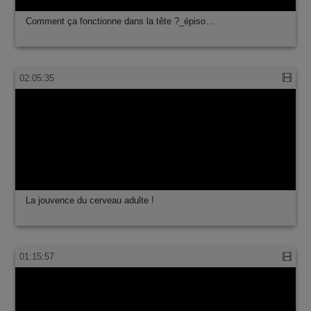
Au fil des ondes : des neurones au cerveau…
01:30:08
Comment ça fonctionne dans la tête ?_épiso…