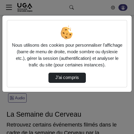
Rechercher un média sur POD
Bonjour, votre serveur vidéo a été mis à jour. Nous sommes
en train de finaliser son optimisation. L'encodage de vos
Nous utilisons des cookies pour personnaliser l’affichage
vidéos fonctionne (ne pas tenir compte du message d'erreur
(barre de menu de droite, mode sombre ou dyslexie
actuel à la fin de votre encodage).
etc.), gérer la session (authentification) et analyser le
trafic du site (pour certaines instances).
Accueil
Recherche
La Semaine du Cerveau
J’ai compris
Recherche
Statistiques de vues
Vidéo
Audio
La Semaine du Cerveau
Retrouvez certains événements filmés dans le
cadre de la semaine du Cerveau par la