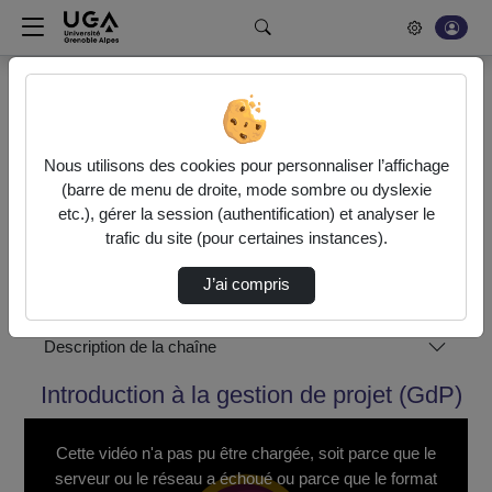
Rechercher un média sur POD
Accueil
Pédagogies innovantes
FILIPÉ - FILière LInguistique Préparatoire aux Études en
France
Nous utilisons des cookies pour personnaliser l’affichage
Introduction à la gestion de projet (GdP)
(barre de menu de droite, mode sombre ou dyslexie
Introduction À La Gestion De Projet - Partie…
etc.), gérer la session (authentification) et analyser le
trafic du site (pour certaines instances).
J’ai compris
Pédagogies innovantes
Description de la chaîne
Introduction à la gestion de projet (GdP)
This
is
a
Cette vidéo n'a pas pu être chargée, soit parce que le
modal
window.
serveur ou le réseau a échoué ou parce que le format