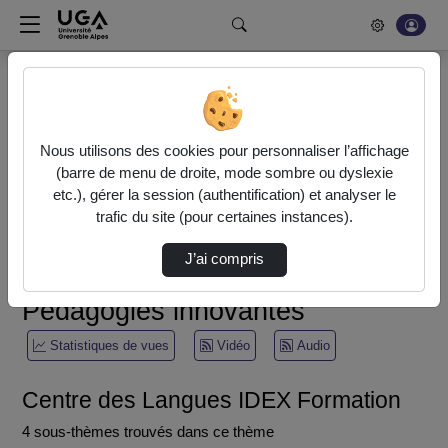
Rechercher un média sur POD
Bonjour, votre serveur vidéo a été mis à jour. Nous sommes
en train de finaliser son optimisation. L'encodage de vos
Nous utilisons des cookies pour personnaliser l’affichage
vidéos fonctionne (ne pas tenir compte du message d'erreur
(barre de menu de droite, mode sombre ou dyslexie
actuel à la fin de votre encodage).
etc.), gérer la session (authentification) et analyser le
trafic du site (pour certaines instances).
Accueil
Pédagogies innovantes
J’ai compris
Centre des Langues IDEX Formation
Pédagogies innovantes
Statistiques de vues
Vidéo
Audio
Centre des Langues IDEX Formation
4 sous-thèmes trouvés dans ce thème