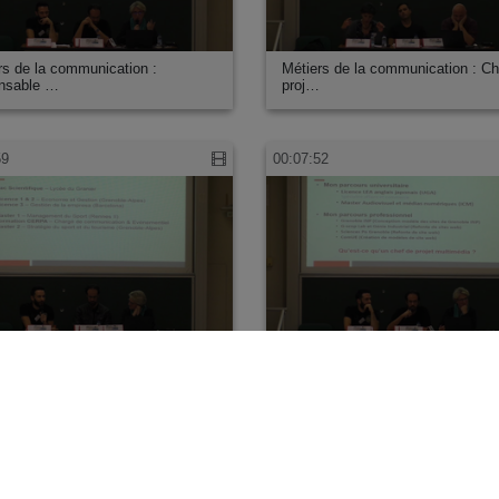
rs de la communication :
Métiers de la communication : Ch
nsable …
proj…
59
00:07:52
rs de la communication :
Métiers de la communication : Ch
nsable …
proj…
03
00:06:26