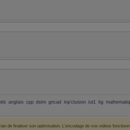
ues
anglais
cpp
dsim
gricad
inp'clusion
iut1
lig
mathemati
ain de finaliser son optimisation. L'encodage de vos vidéos fonctionn