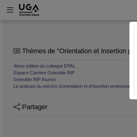
Thèmes de "Orientation et Insertion pr
4ème édition du colloque EPAL
Espace Carrière Grenoble INP
Grenoble INP Alumni
Le podcast du service d'orientation et d'insertion professionnel
Partager