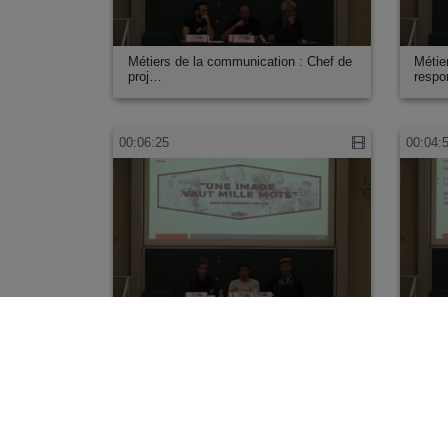
Métiers de la communication : Chef de
Métie
proj…
respo
00:06:25
00:04:
Métiers de la communication : agence
Métie
de co…
respo
00:04:54
00:05: