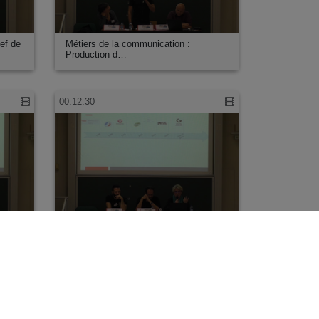
ef de
Métiers de la communication :
Production d…
00:12:30
ef de
Métiers de la communication :
responsable …
00:04:34