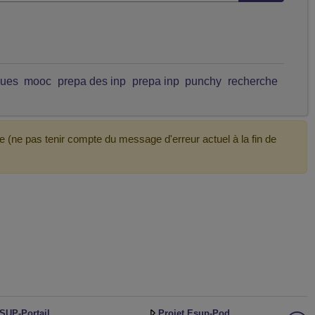
ques
mooc
prepa des inp
prepa inp
punchy
recherche
e (ne pas tenir compte du message d'erreur actuel à la fin de
SUP-Portail
Projet Esup-Pod