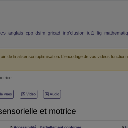
ues
anglais
cpp
dsim
gricad
inp'clusion
iut1
lig
mathemati
ain de finaliser son optimisation. L'encodage de vos vidéos fonctionn
otrice
 de vues
Vidéo
Audio
nsorielle et motrice
Accessibilité : Partiellement conforme
E