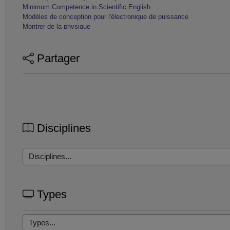
Minimum Competence in Scientific English
Modèles de conception pour l'électronique de puissance
Montrer de la physique
Optique géométrique (PHYS 112)
Physical Education English
Partager
Weightless
Disciplines
Types