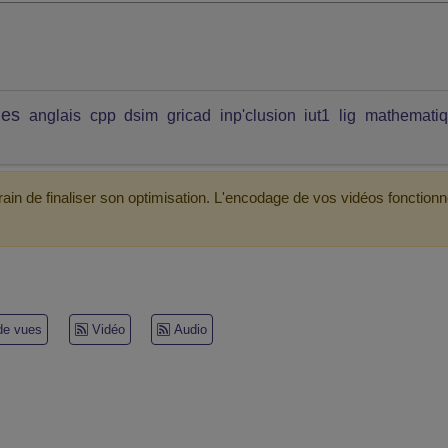
ues
anglais
cpp
dsim
gricad
inp'clusion
iut1
lig
mathemati
ain de finaliser son optimisation. L'encodage de vos vidéos fonctionn
 de vues
Vidéo
Audio