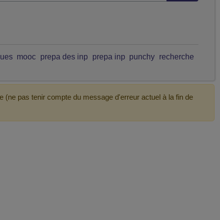
ques
mooc
prepa des inp
prepa inp
punchy
recherche
e (ne pas tenir compte du message d'erreur actuel à la fin de