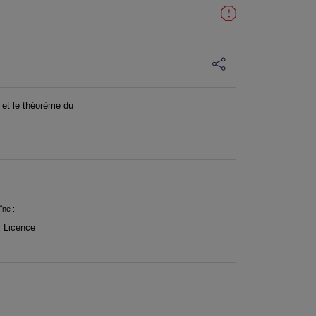
 et le théorème du
îne :
Licence
: