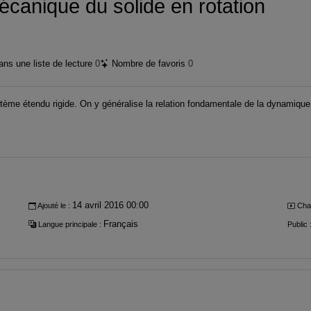
canique du solide en rotation
ns une liste de lecture
0
Nombre de favoris
0
stème étendu rigide. On y généralise la relation fondamentale de la dynamique
14 avril 2016 00:00
Ajouté le :
Cha
Français
Langue principale :
Public 