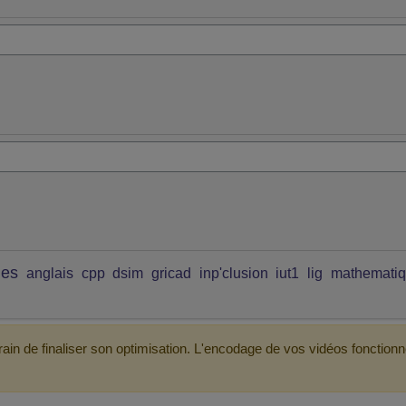
ues
anglais
cpp
dsim
gricad
inp'clusion
iut1
lig
mathemati
ain de finaliser son optimisation. L'encodage de vos vidéos fonctionn