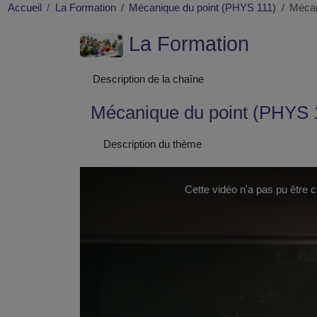
Accueil
La Formation
Mécanique du point (PHYS 111)
Mécan
La Formation
Description de la chaîne
Mécanique du point (PHYS 
Description du thème
This
is
a
Cette vidéo n'a pas pu être 
modal
window.