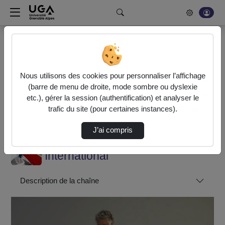
Rechercher un média sur POD
Bonjour, votre serveur vidéo a été mis à jour. Nous sommes
en train de finaliser son optimisation. L'encodage de vos
Nous utilisons des cookies pour personnaliser l’affichage
vidéos fonctionne (ne pas tenir compte du message d'erreur
(barre de menu de droite, mode sombre ou dyslexie
actuel à la fin de votre encodage).
etc.), gérer la session (authentification) et analyser le
trafic du site (pour certaines instances).
Accueil
International
J’ai compris
Venezuela. La Crise De La « Révolution Boliv…
International
Description de la chaîne