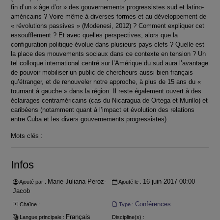
fin d’un « âge d’or » des gouvernements progressistes sud et latino-
américains ? Voire même à diverses formes et au développement de
« révolutions passives » (Modenesi, 2012) ? Comment expliquer cet
essoufflement ? Et avec quelles perspectives, alors que la
configuration politique évolue dans plusieurs pays clefs ? Quelle est
la place des mouvements sociaux dans ce contexte en tension ? Un
tel colloque international centré sur l’Amérique du sud aura l’avantage
de pouvoir mobiliser un public de chercheurs aussi bien français
qu’étranger, et de renouveler notre approche, à plus de 15 ans du «
tournant à gauche » dans la région. Il reste également ouvert à des
éclairages centraméricains (cas du Nicaragua de Ortega et Murillo) et
caribéens (notamment quant à l’impact et évolution des relations
entre Cuba et les divers gouvernements progressistes).
Mots clés :
Infos
Marie Juliana Peroz-
16 juin 2017 00:00
Ajouté par :
Ajouté le :
Jacob
Conférences
Chaîne :
Type :
Français
Langue principale :
Discipline(s) :