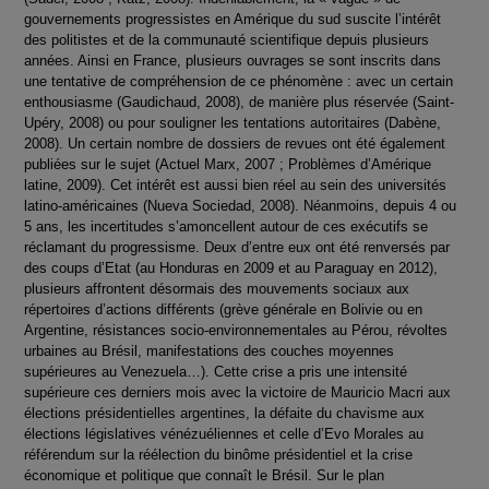
gouvernements progressistes en Amérique du sud suscite l’intérêt
des politistes et de la communauté scientifique depuis plusieurs
années. Ainsi en France, plusieurs ouvrages se sont inscrits dans
une tentative de compréhension de ce phénomène : avec un certain
enthousiasme (Gaudichaud, 2008), de manière plus réservée (Saint-
Upéry, 2008) ou pour souligner les tentations autoritaires (Dabène,
2008). Un certain nombre de dossiers de revues ont été également
publiées sur le sujet (Actuel Marx, 2007 ; Problèmes d’Amérique
latine, 2009). Cet intérêt est aussi bien réel au sein des universités
latino-américaines (Nueva Sociedad, 2008). Néanmoins, depuis 4 ou
5 ans, les incertitudes s’amoncellent autour de ces exécutifs se
réclamant du progressisme. Deux d’entre eux ont été renversés par
des coups d’Etat (au Honduras en 2009 et au Paraguay en 2012),
plusieurs affrontent désormais des mouvements sociaux aux
répertoires d’actions différents (grève générale en Bolivie ou en
Argentine, résistances socio-environnementales au Pérou, révoltes
urbaines au Brésil, manifestations des couches moyennes
supérieures au Venezuela…). Cette crise a pris une intensité
supérieure ces derniers mois avec la victoire de Mauricio Macri aux
élections présidentielles argentines, la défaite du chavisme aux
élections législatives vénézuéliennes et celle d’Evo Morales au
référendum sur la réélection du binôme présidentiel et la crise
économique et politique que connaît le Brésil. Sur le plan