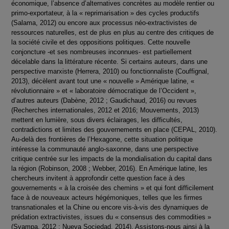
économique, l’absence d’alternatives concrètes au modèle rentier ou
primo-exportateur, à la « reprimarisation » des cycles productifs
(Salama, 2012) ou encore aux processus néo-extractivistes de
ressources naturelles, est de plus en plus au centre des critiques de
la société civile et des oppositions politiques. Cette nouvelle
conjoncture -et ses nombreuses inconnues- est partiellement
décelable dans la littérature récente. Si certains auteurs, dans une
perspective marxiste (Herrera, 2010) ou fonctionnaliste (Couffignal,
2013), décèlent avant tout une « nouvelle » Amérique latine, «
révolutionnaire » et « laboratoire démocratique de l’Occident »,
d’autres auteurs (Dabène, 2012 ; Gaudichaud, 2016) ou revues
(Recherches internationales, 2012 et 2016; Mouvements, 2013)
mettent en lumière, sous divers éclairages, les difficultés,
contradictions et limites des gouvernements en place (CEPAL, 2010).
Au-delà des frontières de l’Hexagone, cette situation politique
intéresse la communauté anglo-saxonne, dans une perspective
critique centrée sur les impacts de la mondialisation du capital dans
la région (Robinson, 2008 ; Webber, 2016). En Amérique latine, les
chercheurs invitent à approfondir cette question face à des
gouvernements « à la croisée des chemins » et qui font difficilement
face à de nouveaux acteurs hégémoniques, telles que les firmes
transnationales et la Chine ou encore vis-à-vis des dynamiques de
prédation extractivistes, issues du « consensus des commodities »
(Svampa, 2012 ; Nueva Sociedad, 2014). Assistons-nous ainsi à la