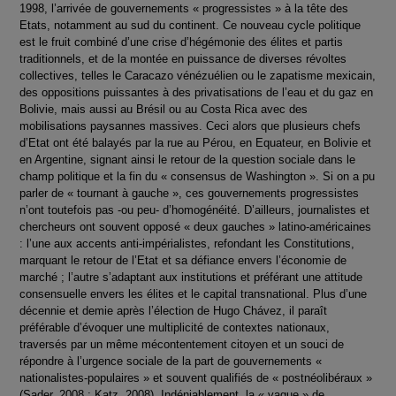
1998, l’arrivée de gouvernements « progressistes » à la tête des
Etats, notamment au sud du continent. Ce nouveau cycle politique
est le fruit combiné d’une crise d’hégémonie des élites et partis
traditionnels, et de la montée en puissance de diverses révoltes
collectives, telles le Caracazo vénézuélien ou le zapatisme mexicain,
des oppositions puissantes à des privatisations de l’eau et du gaz en
Bolivie, mais aussi au Brésil ou au Costa Rica avec des
mobilisations paysannes massives. Ceci alors que plusieurs chefs
d’Etat ont été balayés par la rue au Pérou, en Equateur, en Bolivie et
en Argentine, signant ainsi le retour de la question sociale dans le
champ politique et la fin du « consensus de Washington ». Si on a pu
parler de « tournant à gauche », ces gouvernements progressistes
n’ont toutefois pas -ou peu- d’homogénéité. D’ailleurs, journalistes et
chercheurs ont souvent opposé « deux gauches » latino-américaines
: l’une aux accents anti-impérialistes, refondant les Constitutions,
marquant le retour de l’Etat et sa défiance envers l’économie de
marché ; l’autre s’adaptant aux institutions et préférant une attitude
consensuelle envers les élites et le capital transnational. Plus d’une
décennie et demie après l’élection de Hugo Chávez, il paraît
préférable d’évoquer une multiplicité de contextes nationaux,
traversés par un même mécontentement citoyen et un souci de
répondre à l’urgence sociale de la part de gouvernements «
nationalistes-populaires » et souvent qualifiés de « postnéolibéraux »
(Sader, 2008 ; Katz, 2008). Indéniablement, la « vague » de