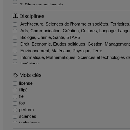
Films promotionnels
Interview
Disciplines
Production étudiante
Architecture, Sciences de l’homme et sociétés, Territoire
Relation presse
Arts, Communication, Création, Cultures, Langage, Langu
Supports pédagogiques
Biologie, Chimie, Santé, STAPS
Tutoriels
Droit, Economie, Etudes politiques, Gestion, Management
Environnement, Matériaux, Physique, Terre
Informatique, Mathématiques, Sciences et technologies de 
Ingénierie
Métiers de la formation et de l'enseignement
Mots clés
license
filipé
fle
fos
perform
sciences
techniques
anglais