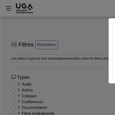
Filtres
Réinitialiser
Les vidéos à gauche sont automatiquement triées selon les filtres sélection
Types
Audio
Autres
Colloque
Conférences
Documentaires
Films institutionnels