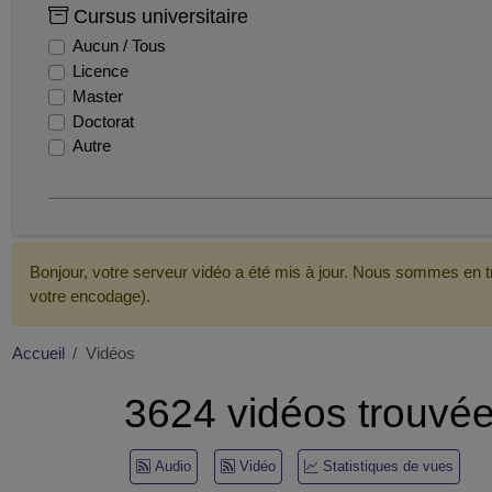
Cursus universitaire
cpp
Aucun / Tous
dsim
Licence
gricad
Master
inp'clusion
Doctorat
iut1
Autre
lig
mathematiques
mooc
prepa des inp
prepa inp
Bonjour, votre serveur vidéo a été mis à jour. Nous sommes en tr
punchy
votre encodage).
recherche
Accueil
Vidéos
3624 vidéos trouvé
Audio
Vidéo
Statistiques de vues