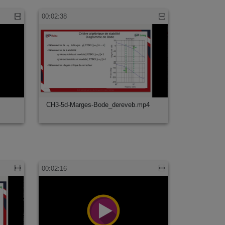
00:02:38
CH3-5d-Marges-Bode_dereveb.mp4
00:02:16