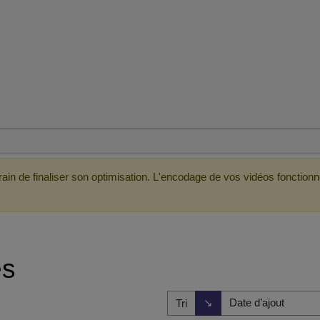
ain de finaliser son optimisation. L'encodage de vos vidéos fonctionn
es
Direction de tri
↘
Tri