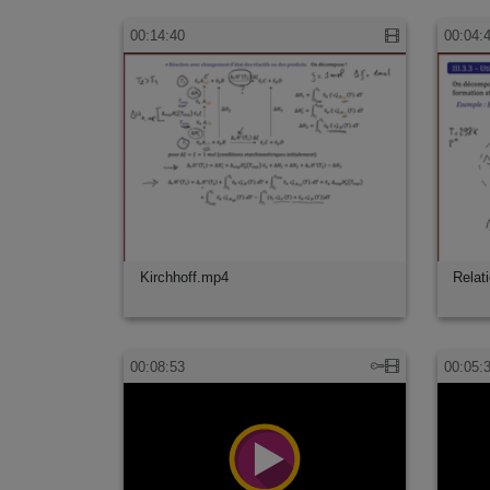
00:14:40
00:04:
Kirchhoff.mp4
Relat
00:08:53
00:05: