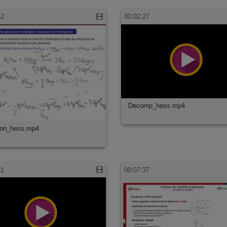
42
00:02:27
Decomp_hess.mp4
ion_hess.mp4
31
00:07:37