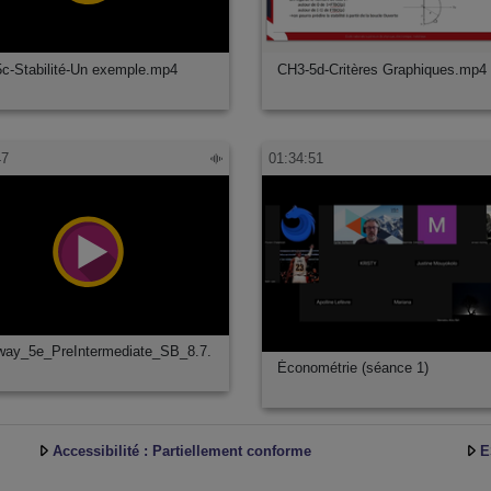
c-Stabilité-Un exemple.mp4
CH3-5d-Critères Graphiques.mp4
47
01:34:51
ay_5e_PreIntermediate_SB_8.7.
Économétrie (séance 1)
Accessibilité : Partiellement conforme
E