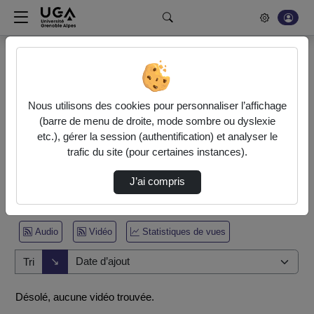
Rechercher un média sur POD
Bonjour, votre serveur vidéo a été mis à jour. Nous sommes
en train de finaliser son optimisation. L'encodage de vos
Nous utilisons des cookies pour personnaliser l’affichage
vidéos fonctionne (ne pas tenir compte du message d'erreur
(barre de menu de droite, mode sombre ou dyslexie
actuel à la fin de votre encodage).
etc.), gérer la session (authentification) et analyser le
trafic du site (pour certaines instances).
Accueil
Vidéos
J’ai compris
0 vidéo trouvée
Audio
Vidéo
Statistiques de vues
Direction de tri
↘
Tri
Désolé, aucune vidéo trouvée.