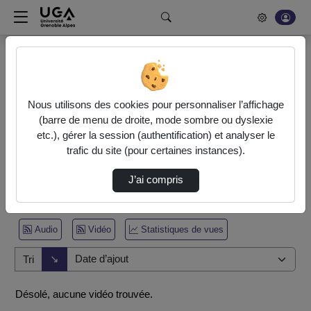
Rechercher un média sur POD
Bonjour, votre serveur vidéo a été mis à jour. Nous sommes
en train de finaliser son optimisation. L'encodage de vos
Nous utilisons des cookies pour personnaliser l’affichage
vidéos fonctionne (ne pas tenir compte du message d'erreur
(barre de menu de droite, mode sombre ou dyslexie
actuel à la fin de votre encodage).
etc.), gérer la session (authentification) et analyser le
trafic du site (pour certaines instances).
Accueil
Vidéos
J’ai compris
0 vidéo trouvée
Audio
Vidéo
Statistiques de vues
Direction de tri
↘
Tri
Désolé, aucune vidéo trouvée.