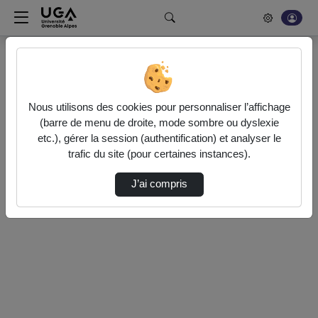
Rechercher un média sur POD
Accueil
Vidéos
0 vidéo trouvée
Nous utilisons des cookies pour personnaliser l’affichage
(barre de menu de droite, mode sombre ou dyslexie
etc.), gérer la session (authentification) et analyser le
Audio
Vidéo
Statistiques de vues
trafic du site (pour certaines instances).
Direction de tri
↘
Tri
J’ai compris
Désolé, aucune vidéo trouvée.