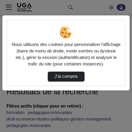
Rechercher un média sur POD
Bonjour, votre serveur vidéo a été mis à jour. Nous sommes
en train de finaliser son optimisation. Il se peut qu'il y ait
Nous utilisons des cookies pour personnaliser l’affichage
quelques coupures ponctuelles et des problèmes
(barre de menu de droite, mode sombre ou dyslexie
d'encodage qui seront relancés dès que la maintenance
etc.), gérer la session (authentification) et analyser le
sera terminée.
trafic du site (pour certaines instances).
J’ai compris
Accueil
Rechercher
Résultats de la recherche
Filtres actifs (cliquer pour en retirer) :
formation
pedagogies-innovantes
droit-economie-etudes-politiques-gestion-management
pedagogies-innovantes