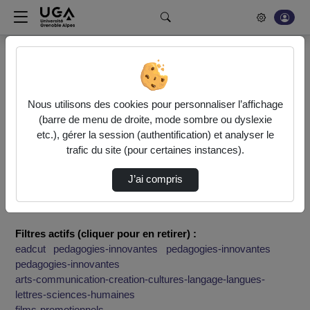
Rechercher un média sur POD
Bonjour, votre serveur vidéo a été mis à jour. Nous sommes
en train de finaliser son optimisation. L'encodage de vos
Nous utilisons des cookies pour personnaliser l’affichage
vidéos fonctionne (ne pas tenir compte du message d'erreur
(barre de menu de droite, mode sombre ou dyslexie
actuel à la fin de votre encodage).
etc.), gérer la session (authentification) et analyser le
trafic du site (pour certaines instances).
Accueil
Rechercher
J’ai compris
Résultats de la recherche
Filtres actifs (cliquer pour en retirer) :
eadcut
pedagogies-innovantes
pedagogies-innovantes
pedagogies-innovantes
arts-communication-creation-cultures-langage-langues-
lettres-sciences-humaines