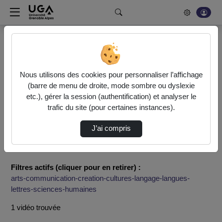
Rechercher un média sur POD
Bonjour, votre serveur vidéo a été mis à jour. Nous sommes
en train de finaliser son optimisation. L'encodage de vos
Nous utilisons des cookies pour personnaliser l’affichage
vidéos fonctionne (ne pas tenir compte du message d'erreur
(barre de menu de droite, mode sombre ou dyslexie
actuel à la fin de votre encodage).
etc.), gérer la session (authentification) et analyser le
trafic du site (pour certaines instances).
Accueil
Rechercher
J’ai compris
Résultats de la recherche
Filtres actifs (cliquer pour en retirer) :
arts-communication-creation-cultures-langage-langues-
lettres-sciences-humaines
1 vidéo trouvée