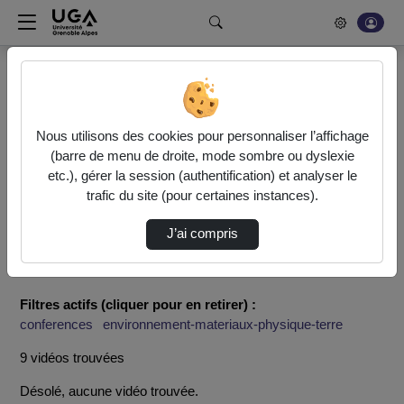
Rechercher un média sur POD
Bonjour, votre serveur vidéo a été mis à jour. Nous sommes
en train de finaliser son optimisation. L'encodage de vos
Nous utilisons des cookies pour personnaliser l’affichage
vidéos fonctionne (ne pas tenir compte du message d'erreur
(barre de menu de droite, mode sombre ou dyslexie
actuel à la fin de votre encodage).
etc.), gérer la session (authentification) et analyser le
trafic du site (pour certaines instances).
Accueil
Rechercher
J’ai compris
Résultats de la recherche
Filtres actifs (cliquer pour en retirer) :
conferences
environnement-materiaux-physique-terre
9 vidéos trouvées
Désolé, aucune vidéo trouvée.