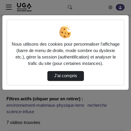
Rechercher un média sur POD
Bonjour, votre serveur vidéo a été mis à jour. Nous sommes
en train de finaliser son optimisation. L'encodage de vos
Nous utilisons des cookies pour personnaliser l’affichage
vidéos fonctionne (ne pas tenir compte du message d'erreur
(barre de menu de droite, mode sombre ou dyslexie
actuel à la fin de votre encodage).
etc.), gérer la session (authentification) et analyser le
trafic du site (pour certaines instances).
Accueil
Rechercher
J’ai compris
Résultats de la recherche
Filtres actifs (cliquer pour en retirer) :
environnement-materiaux-physique-terre
recherche
science-infuse
7 vidéos trouvées