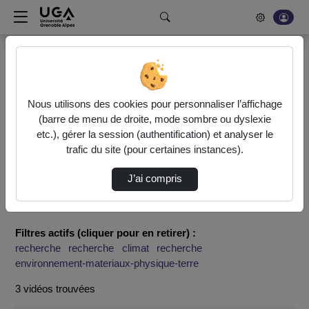
Rechercher un média sur POD
Bonjour, votre serveur vidéo a été mis à jour. Nous sommes
en train de finaliser son optimisation. L'encodage de vos
Nous utilisons des cookies pour personnaliser l’affichage
vidéos fonctionne (ne pas tenir compte du message d'erreur
(barre de menu de droite, mode sombre ou dyslexie
actuel à la fin de votre encodage).
etc.), gérer la session (authentification) et analyser le
trafic du site (pour certaines instances).
Accueil
Rechercher
J’ai compris
Résultats de la recherche
Filtres actifs (cliquer pour en retirer) :
recherche
recherche
climat
recherche
environnement-materiaux-physique-terre
3 vidéos trouvées