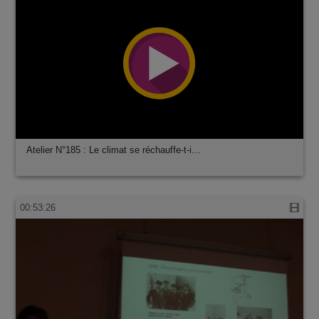
Atelier N°185 : Le climat se réchauffe-t-i…
00:53:26